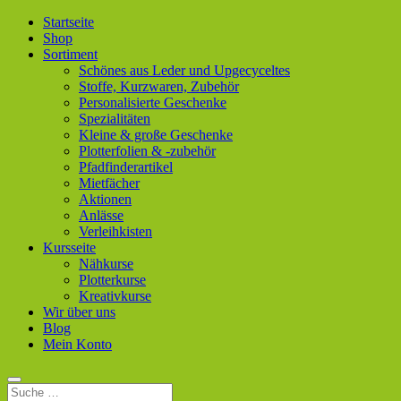
Startseite
Shop
Sortiment
Schönes aus Leder und Upgecyceltes
Stoffe, Kurzwaren, Zubehör
Personalisierte Geschenke
Spezialitäten
Kleine & große Geschenke
Plotterfolien & -zubehör
Pfadfinderartikel
Mietfächer
Aktionen
Anlässe
Verleihkisten
Kursseite
Nähkurse
Plotterkurse
Kreativkurse
Wir über uns
Blog
Mein Konto