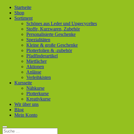
Startseite
Shop
Sortiment
Schönes aus Leder und Upgecyceltes
Stoffe, Kurzwaren, Zubehör
Personalisierte Geschenke
Spezialitäten
Kleine & große Geschenke
Plotterfolien & -zubehör
Pfadfinderartikel
Mietfächer
Aktionen
Anlässe
Verleihkisten
Kursseite
Nähkurse
Plotterkurse
Kreativkurse
Wir über uns
Blog
Mein Konto