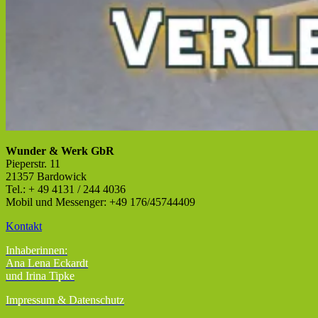
Wunder & Werk GbR
Pieperstr. 11
21357 Bardowick
Tel.: + 49 4131 / 244 4036
Mobil und Messenger: +49 176/45744409
Kontakt
Inhaberinnen:
Ana Lena Eckardt
und Irina Tipke
Impressum & Datenschutz