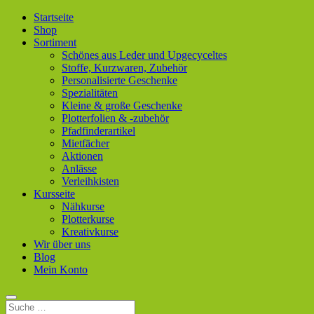
Startseite
Shop
Sortiment
Schönes aus Leder und Upgecyceltes
Stoffe, Kurzwaren, Zubehör
Personalisierte Geschenke
Spezialitäten
Kleine & große Geschenke
Plotterfolien & -zubehör
Pfadfinderartikel
Mietfächer
Aktionen
Anlässe
Verleihkisten
Kursseite
Nähkurse
Plotterkurse
Kreativkurse
Wir über uns
Blog
Mein Konto