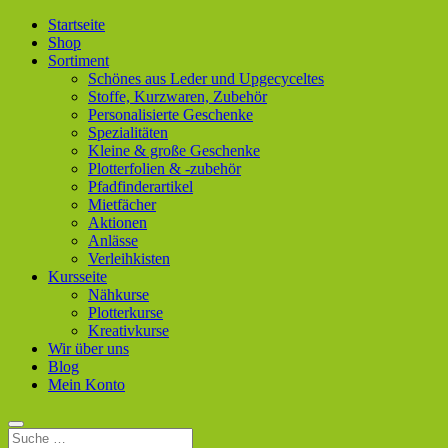
Startseite
Shop
Sortiment
Schönes aus Leder und Upgecyceltes
Stoffe, Kurzwaren, Zubehör
Personalisierte Geschenke
Spezialitäten
Kleine & große Geschenke
Plotterfolien & -zubehör
Pfadfinderartikel
Mietfächer
Aktionen
Anlässe
Verleihkisten
Kursseite
Nähkurse
Plotterkurse
Kreativkurse
Wir über uns
Blog
Mein Konto