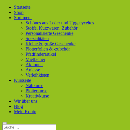
Startseite
Shop
Sortiment
Schönes aus Leder und Upgecyceltes
Stoffe, Kurzwaren, Zubehör
Personalisierte Geschenke
Spezialitäten
Kleine & große Geschenke
Plotterfolien & -zubehör
Pfadfinderartikel
Mietfächer
Aktionen
Anlässe
Verleihkisten
Kursseite
Nähkurse
Plotterkurse
Kreativkurse
Wir über uns
Blog
Mein Konto