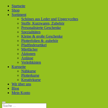
Startseite
Shop
Sortiment
Schönes aus Leder und Upgecyceltes
Stoffe, Kurzwaren, Zubehör
Personalisierte Geschenke
Spezialitäten
Kleine & große Geschenke
Plotterfolien & -zubehör
Pfadfinderartikel
Mietfächer
Aktionen
Anlässe
Verleihkisten
Kursseite
Nähkurse
Plotterkurse
Kreativkurse
Wir über uns
Blog
Mein Konto