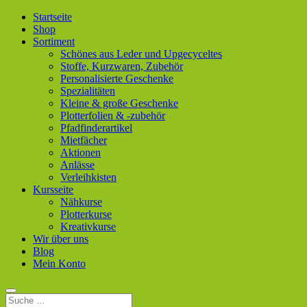
Startseite
Shop
Sortiment
Schönes aus Leder und Upgecyceltes
Stoffe, Kurzwaren, Zubehör
Personalisierte Geschenke
Spezialitäten
Kleine & große Geschenke
Plotterfolien & -zubehör
Pfadfinderartikel
Mietfächer
Aktionen
Anlässe
Verleihkisten
Kursseite
Nähkurse
Plotterkurse
Kreativkurse
Wir über uns
Blog
Mein Konto