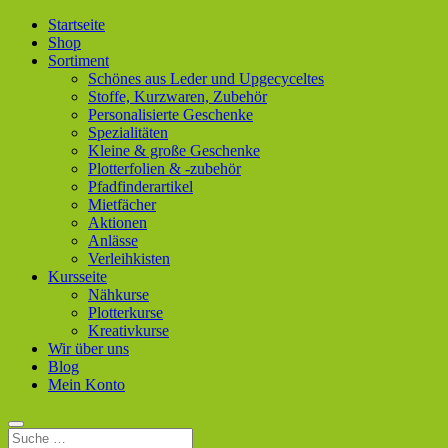
Startseite
Shop
Sortiment
Schönes aus Leder und Upgecyceltes
Stoffe, Kurzwaren, Zubehör
Personalisierte Geschenke
Spezialitäten
Kleine & große Geschenke
Plotterfolien & -zubehör
Pfadfinderartikel
Mietfächer
Aktionen
Anlässe
Verleihkisten
Kursseite
Nähkurse
Plotterkurse
Kreativkurse
Wir über uns
Blog
Mein Konto