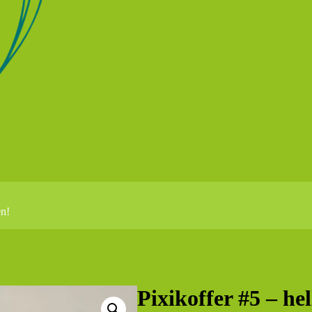
en!
Pixikoffer #5 – he