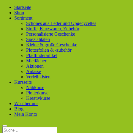
Startseite
Shop
Sortiment
Schönes aus Leder und Upgecyceltes
Stoffe, Kurzwaren, Zubehör
Personalisierte Geschenke
Spezialitäten
Kleine & große Geschenke
Plotterfolien & -zubehör
Pfadfinderartikel
Mietfächer
Aktionen
Anlässe
Verleihkisten
Kursseite
Nähkurse
Plotterkurse
Kreativkurse
Wir über uns
Blog
Mein Konto