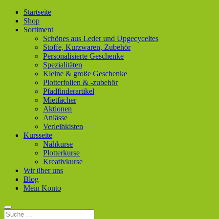
Startseite
Shop
Sortiment
Schönes aus Leder und Upgecyceltes
Stoffe, Kurzwaren, Zubehör
Personalisierte Geschenke
Spezialitäten
Kleine & große Geschenke
Plotterfolien & -zubehör
Pfadfinderartikel
Mietfächer
Aktionen
Anlässe
Verleihkisten
Kursseite
Nähkurse
Plotterkurse
Kreativkurse
Wir über uns
Blog
Mein Konto