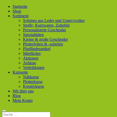
Startseite
Shop
Sortiment
Schönes aus Leder und Upgecyceltes
Stoffe, Kurzwaren, Zubehör
Personalisierte Geschenke
Spezialitäten
Kleine & große Geschenke
Plotterfolien & -zubehör
Pfadfinderartikel
Mietfächer
Aktionen
Anlässe
Verleihkisten
Kursseite
Nähkurse
Plotterkurse
Kreativkurse
Wir über uns
Blog
Mein Konto