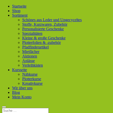
Startseite
Shop
Sortiment
Schönes aus Leder und Upgecyceltes
Stoffe, Kurzwaren, Zubehör
Personalisierte Geschenke
Spezialitäten
Kleine & große Geschenke
Plotterfolien & -zubehör
Pfadfinderartikel
Mietfächer
Aktionen
Anlässe
Verleihkisten
Kursseite
Nähkurse
Plotterkurse
Kreativkurse
Wir über uns
Blog
Mein Konto