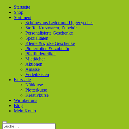
Startseite
Shop
Sortiment
Schönes aus Leder und Upgecyceltes
Stoffe, Kurzwaren, Zubehör
Personalisierte Geschenke
Spezialitäten
Kleine & große Geschenke
Plotterfolien & -zubehör
Pfadfinderartikel
Mietfächer
Aktionen
Anlässe
Verleihkisten
Kursseite
Nähkurse
Plotterkurse
Kreativkurse
Wir über uns
Blog
Mein Konto