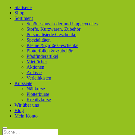
Startseite
Shop
Sortiment
Schönes aus Leder und Upgecyceltes
Stoffe, Kurzwaren, Zubehör
Personalisierte Geschenke
Spezialitäten
Kleine & große Geschenke
Plotterfolien & -zubehör
Pfadfinderartikel
Mietfächer
Aktionen
Anlässe
Verleihkisten
Kursseite
Nähkurse
Plotterkurse
Kreativkurse
Wir über uns
Blog
Mein Konto