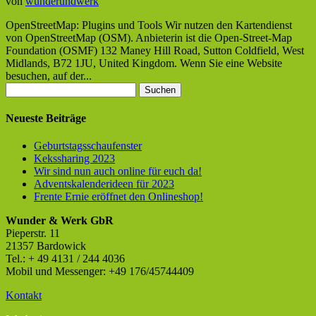
von
wunderundwerk
OpenStreetMap: Plugins und Tools Wir nutzen den Kartendienst
von OpenStreetMap (OSM). Anbieterin ist die Open-Street-Map
Foundation (OSMF) 132 Maney Hill Road, Sutton Coldfield, West
Midlands, B72 1JU, United Kingdom. Wenn Sie eine Website
besuchen, auf der...
Suchen
nach:
Neueste Beiträge
Geburtstagsschaufenster
Kekssharing 2023
Wir sind nun auch online für euch da!
Adventskalenderideen für 2023
Frente Ernie eröffnet den Onlineshop!
Wunder & Werk GbR
Pieperstr. 11
21357 Bardowick
Tel.: + 49 4131 / 244 4036
Mobil und Messenger: +49 176/45744409
Kontakt