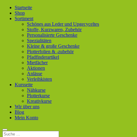
Startseite
Shop
Sortiment
Schönes aus Leder und Upgecyceltes
Stoffe, Kurzwaren, Zubehör
Personalisierte Geschenke
Spezialitäten
Kleine & große Geschenke
Plotterfolien & -zubehör
Pfadfinderartikel
Mietfächer
Aktionen
Anlässe
Verleihkisten
Kursseite
Nähkurse
Plotterkurse
Kreativkurse
Wir über uns
Blog
Mein Konto