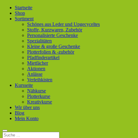
Startseite
Shop
Sortiment
Schönes aus Leder und Upgecyceltes
Stoffe, Kurzwaren, Zubehör
Personalisierte Geschenke
Spezialitäten
Kleine & große Geschenke
Plotterfolien & -zubehör
Pfadfinderartikel
Mietfächer
Aktionen
Anlässe
Verleihkisten
Kursseite
Nähkurse
Plotterkurse
Kreativkurse
Wir über uns
Blog
Mein Konto