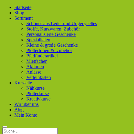
Startseite
Shop
Sortiment
Schönes aus Leder und Upgecyceltes
Stoffe, Kurzwaren, Zubehör
Personalisierte Geschenke
Spezialitäten
Kleine & große Geschenke
Plotterfolien & -zubehör
Pfadfinderartikel
Mietfächer
Aktionen
Anlässe
Verleihkisten
Kursseite
Nähkurse
Plotterkurse
Kreativkurse
Wir über uns
Blog
Mein Konto