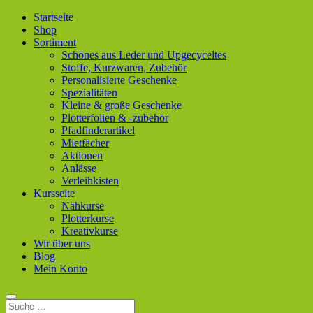
Startseite
Shop
Sortiment
Schönes aus Leder und Upgecyceltes
Stoffe, Kurzwaren, Zubehör
Personalisierte Geschenke
Spezialitäten
Kleine & große Geschenke
Plotterfolien & -zubehör
Pfadfinderartikel
Mietfächer
Aktionen
Anlässe
Verleihkisten
Kursseite
Nähkurse
Plotterkurse
Kreativkurse
Wir über uns
Blog
Mein Konto