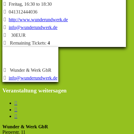

Freitag, 16:30 to 18:30

041312444036

http://www.wunderundwerk.de

info@wunderundwerk.de

30EUR

Remaining Tickets:
4
Veranstalter/in

Wunder & Werk GbR

info@wunderundwerk.de
Veranstaltung weitersagen



Wunder & Werk GbR
Pieperstr. 11