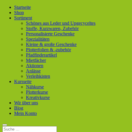
Startseite
Shop
Sortiment
Schönes aus Leder und Upgecyceltes
Stoffe, Kurzwaren, Zubehör
Personalisierte Geschenke
Spezialitäten
Kleine & große Geschenke
Plotterfolien & -zubehör
Pfadfinderartikel
Mietfächer
Aktionen
Anlässe
Verleihkisten
Kursseite
Nähkurse
Plotterkurse
Kreativkurse
Wir über uns
Blog
Mein Konto