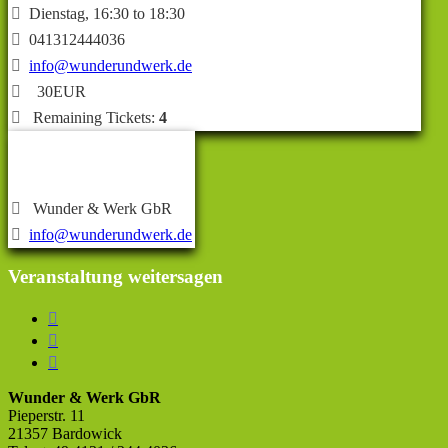

Dienstag, 16:30 to 18:30

041312444036

info@wunderundwerk.de

30EUR

Remaining Tickets:
4
Veranstalter/in

Wunder & Werk GbR

info@wunderundwerk.de
Veranstaltung weitersagen



Wunder & Werk GbR
Pieperstr. 11
21357 Bardowick