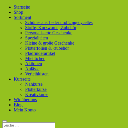
Startseite
Shop
Sortiment
Schönes aus Leder und Upgecyceltes
Stoffe, Kurzwaren, Zubehör
Personalisierte Geschenke
Spezialitäten
Kleine & große Geschenke
Plotterfolien & -zubehör
Pfadfinderartikel
Mietfächer
Aktionen
Anlässe
Verleihkisten
Kursseite
Nähkurse
Plotterkurse
Kreativkurse
Wir über uns
Blog
Mein Konto