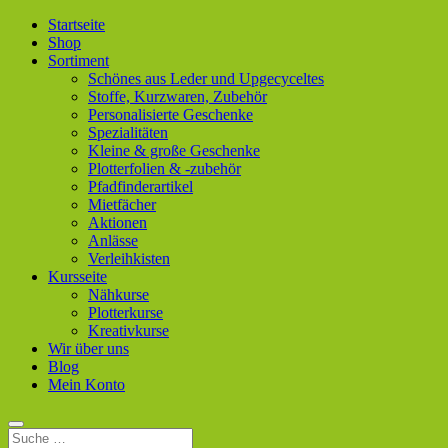
Startseite
Shop
Sortiment
Schönes aus Leder und Upgecyceltes
Stoffe, Kurzwaren, Zubehör
Personalisierte Geschenke
Spezialitäten
Kleine & große Geschenke
Plotterfolien & -zubehör
Pfadfinderartikel
Mietfächer
Aktionen
Anlässe
Verleihkisten
Kursseite
Nähkurse
Plotterkurse
Kreativkurse
Wir über uns
Blog
Mein Konto