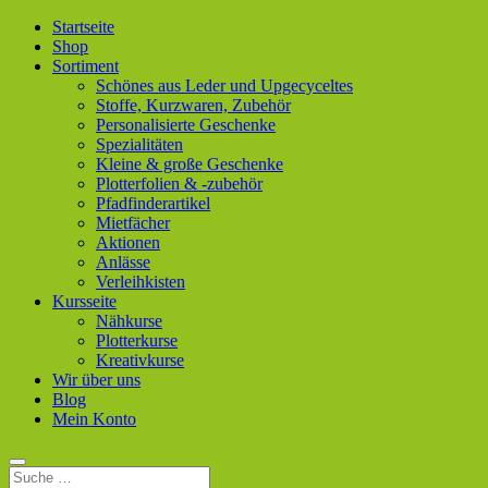
Startseite
Shop
Sortiment
Schönes aus Leder und Upgecyceltes
Stoffe, Kurzwaren, Zubehör
Personalisierte Geschenke
Spezialitäten
Kleine & große Geschenke
Plotterfolien & -zubehör
Pfadfinderartikel
Mietfächer
Aktionen
Anlässe
Verleihkisten
Kursseite
Nähkurse
Plotterkurse
Kreativkurse
Wir über uns
Blog
Mein Konto