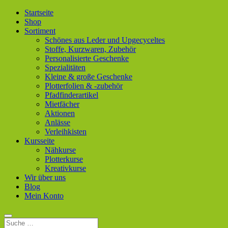
Startseite
Shop
Sortiment
Schönes aus Leder und Upgecyceltes
Stoffe, Kurzwaren, Zubehör
Personalisierte Geschenke
Spezialitäten
Kleine & große Geschenke
Plotterfolien & -zubehör
Pfadfinderartikel
Mietfächer
Aktionen
Anlässe
Verleihkisten
Kursseite
Nähkurse
Plotterkurse
Kreativkurse
Wir über uns
Blog
Mein Konto