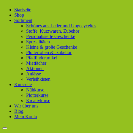
Startseite
Shop
Sortiment
Schönes aus Leder und Upgecyceltes
Stoffe, Kurzwaren, Zubehör
Personalisierte Geschenke
Spezialitäten
Kleine & große Geschenke
Plotterfolien & -zubehör
Pfadfinderartikel
Mietfächer
Aktionen
Anlässe
Verleihkisten
Kursseite
Nähkurse
Plotterkurse
Kreativkurse
Wir über uns
Blog
Mein Konto