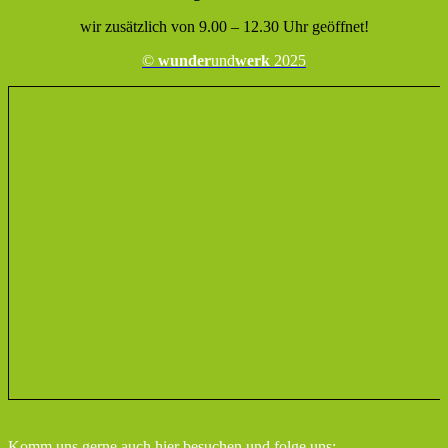
wir zusätzlich von 9.00 – 12.30 Uhr geöffnet!
©
wunder
und
werk
2025
Komm uns gerne auch hier besuchen
und folge uns: