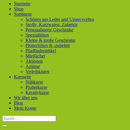
Startseite
Shop
Sortiment
Schönes aus Leder und Upgecyceltes
Stoffe, Kurzwaren, Zubehör
Personalisierte Geschenke
Spezialitäten
Kleine & große Geschenke
Plotterfolien & -zubehör
Pfadfinderartikel
Mietfächer
Aktionen
Anlässe
Verleihkisten
Kursseite
Nähkurse
Plotterkurse
Kreativkurse
Wir über uns
Blog
Mein Konto