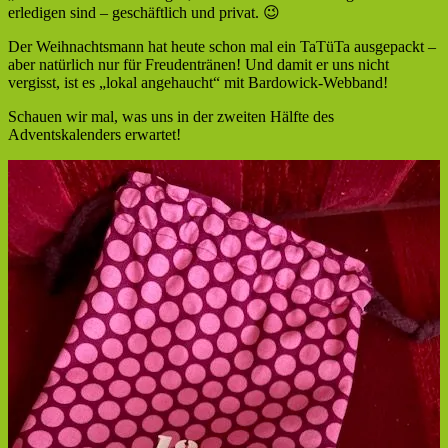
erledigen sind – geschäftlich und privat. 😉
Der Weihnachtsmann hat heute schon mal ein TaTüTa ausgepackt –
aber natürlich nur für Freudentränen! Und damit er uns nicht
vergisst, ist es „lokal angehaucht“ mit Bardowick-Webband!
Schauen wir mal, was uns in der zweiten Hälfte des
Adventskalenders erwartet!